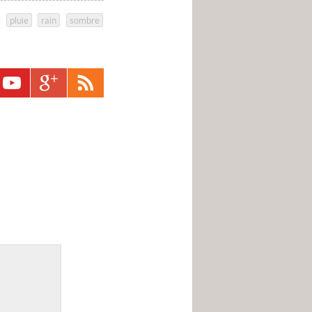
,
pluie
,
rain
,
sombre
,