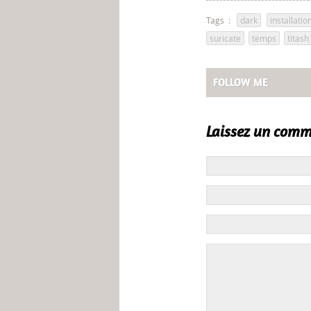
Tags :
dark
,
installatio
suricate
,
temps
,
titash
FOLLOW ME
Laissez un comm