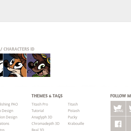
/ CHARACTERS
ID
Pucky
Krabouille
THEMES & TAGS
FOLLOW M
lishing PAO
Titash Pro
Titash
 Design
Tutorial
Pistash
ion Design
Anaglyph 3D
Pucky
ations
Chromadepth 3D
Krabouille
tos
Real 3D