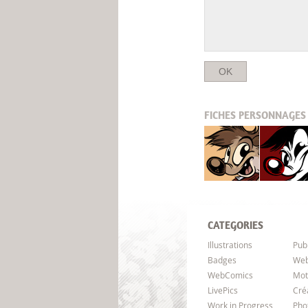
FICHES
PERSONNAGES 
Titash
Pistash
CATEGORIES
Illustrations
Pub
Badges
Web
WebComics
Mot
LivePics
Cré
Work in Progress
Pho