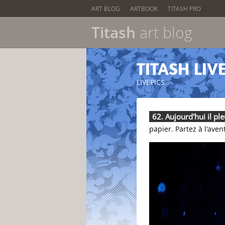
ART BLOG
ARTBOOK
TITASH PRO
Titash
art blog
TITASH LIVE
LIVEPICS
62. Aujourd'hui il ple
papier. Partez à l'ave