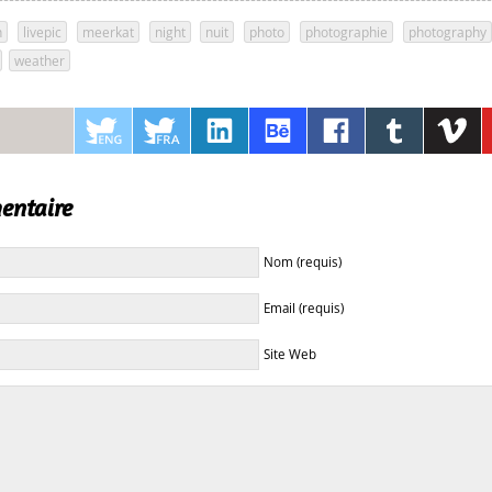
n
,
livepic
,
meerkat
,
night
,
nuit
,
photo
,
photographie
,
photography
,
weather
entaire
Nom (requis)
Email (requis)
Site Web