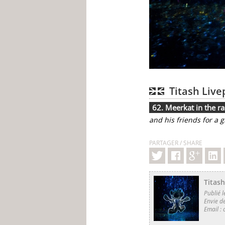
Titash Live
62. Meerkat in the ra
and his friends for a 
PARTAGER / SHARE
Titash
Publié 
Envie d
Email :