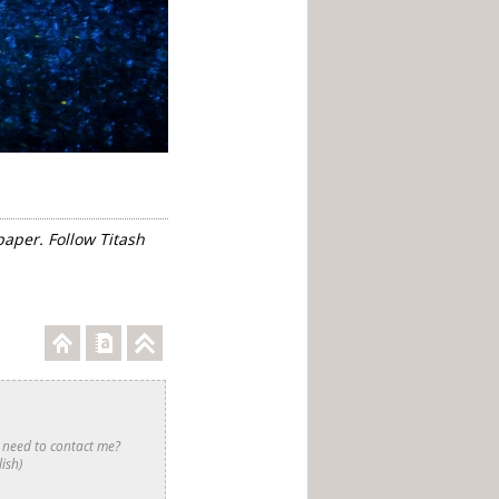
 paper. Follow Titash
 need to contact me?
ish)