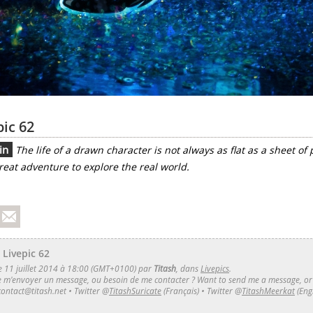
pic 62
in
The life of a drawn character is not always as flat as a sheet of
great adventure to explore the real world.
 Livepic 62
le 11 juillet 2014 à 18:00 (GMT+0100) par
Titash
, dans
Livepics
.
e m'envoyer un message, ou besoin de me contacter ? Want to send me a message, or
contact@titash.net
•
Twitter @
TitashSuricate
(Français)
• Twitter
@
TitashMeerkat
(Engl