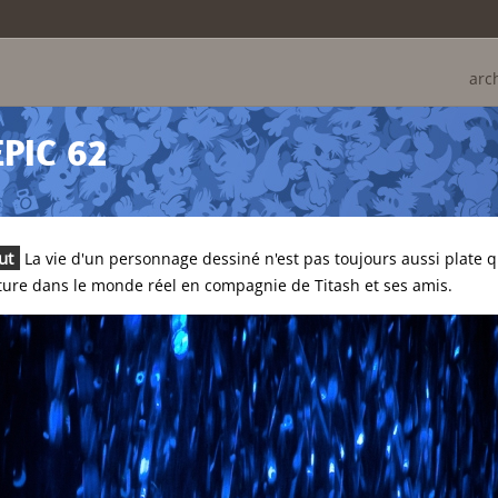
arc
PIC 62
ut
La vie d'un personnage dessiné n'est pas toujours aussi plate q
nture dans le monde réel en compagnie de Titash et ses amis.