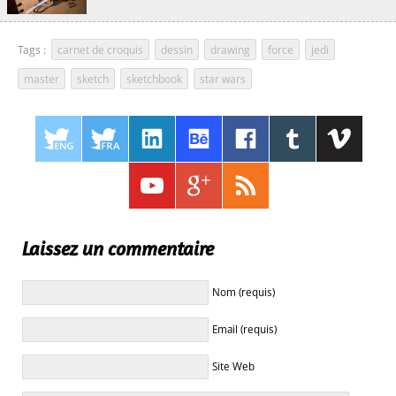
Tags :
carnet de croquis
,
dessin
,
drawing
,
force
,
jedi
,
master
,
sketch
,
sketchbook
,
star wars
Laissez un commentaire
Nom (requis)
Email (requis)
Site Web