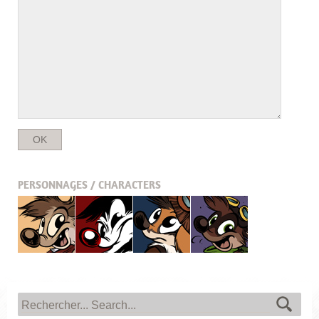
PERSONNAGES / CHARACTERS
Titash
Pistash
Pucky
Krabouille