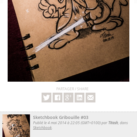
PARTAGER / SHARE
Sketchbook Gribouille #03
Publié le 4 mai 2014 à 22:05 (GMT+0100) par
Titash
, dans
Sketchbook
.