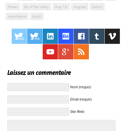
flower
,
lily of the valley
,
may 1st
,
muguet
,
sketch
,
sketchbook
,
titash
Laissez un commentaire
Nom (requis)
Email (requis)
Site Web