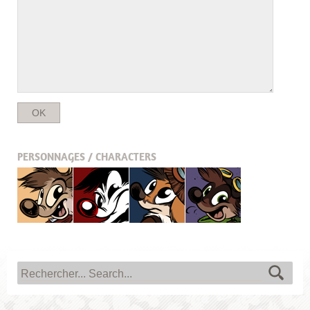
PERSONNAGES / CHARACTERS
Titash
Pistash
Pucky
Krabouille