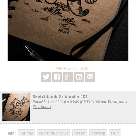
PARTAGER / SHARE
Sketchbook Gribouille #01
Publié le 1 mai 2014 à 03:49 (GMT+0100) par
Titash
, dans
Sketchbook
.
Tags :
1er mai
,
carnet de croquis
,
dessin
,
drawing
,
fleur
,