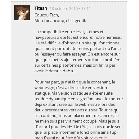
Titash
18 octobre 2015 • 18:11
Coucou Tach,
Merci beaucoup, c’est gentil.
La compatibilité entre les systèmes et
navigateurs a été (et est encore) notre nemesis.
Il a été difficile d'obtenir un site qui fonctionne
quasiment partout. Du moins partout où l'on a
pu l'essayer ou faire essayer. On est encore sur
quelques petits ajustements qui pose problème
sur certaines plateformes, mais on finira par
avoir le dessus HaHa...
Pour ma part, je n'ai fait que le contenant, le
webdesign, c'est à dire le site en version
statique. Ma version statique a été ensuite
rendue dynamique en la greffant avec le moteur
déjà existant créé par le webmestre lors des
deux précédentes versions du site. Tout ce qui
est contenu, liens ou placement des ancres, je
ne m'en suis pas vraiment occupé. Mais je suis
d'accord pour les id=. De tête, je crois que le seul
que j'ai placé moi-même fonctionne ainsi (up),
mais j'aurai peut être dût voir ça avec le