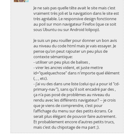
Je ne sais pas quelle tête avait le site mais c'est
vraiment très joli et la navigation dans le site est
très agréable. Le responsive design fonctionne
au poil sur mon navigateur Firefox (que ce soit
sous Ubuntu ou sur Android lolipop).
Je suis un peu rouiller pour donner un bon avis
au niveau du code html mais je vais essayer. Je
pense qu'on peut rajouter un peu plus de
contexte sémantique:
- utiliser un peu plus de balises ,
- virer les ancres
vident, et juste mettre
id="quelquechose" dans n'importe quel élément
(, , , etc).
- j'ai vu des dans une liste (celui qui a pour id "cd-
primary-nav"), sans qu'il soit encadré par des ,
ça n'a pas posé de problèmes au niveau du
rendu avec les différents navigateur? -- je crois
que je viens de comprendre, c'est pour
l'affichage du menu sur des petits écrans. Ce
serait plus élégant de pouvoir faire autrement.
Et probablement encore d'autres petits trucs,
mais c'est du chipotage de ma part ;).