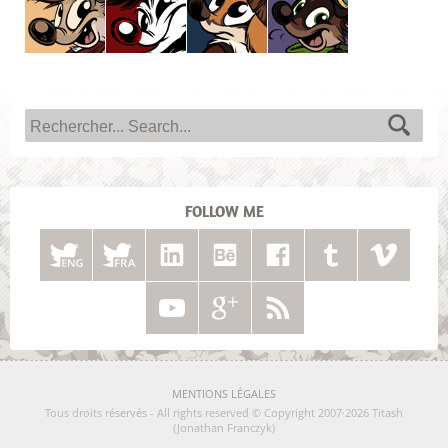
Titash
Pistash
Pucky
Krabouille
FOLLOW ME
MENTIONS LÉGALES
Tous droits réservés - All rights reserved © Copyright 2007·2026 Titash
(Jonathan Franczyk)