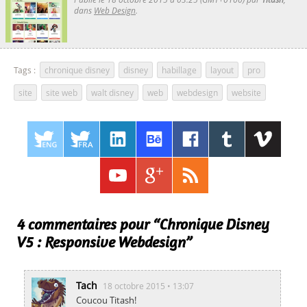
dans
Web Design
.
Tags :
chronique disney
,
disney
,
habillage
,
layout
,
pro
,
site
,
site web
,
walt disney
,
web
,
webdesign
,
website
4 commentaires pour “Chronique Disney
V5 : Responsive Webdesign”
Tach
18 octobre 2015 • 13:07
Coucou Titash!