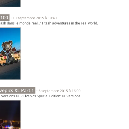
 100
• 10 septembre 2015 à 19:40
ash dans le monde réel. / Titash adventures in the real world.
ivepics XL Part.1
• 6 septembre 2015 à 16:00
 Versions XL. / Livepics Special Edition: XL Versions.