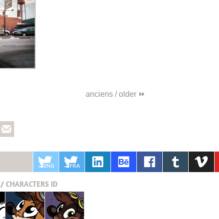
anciens / older ⏩
/ CHARACTERS
ID
Pucky
Krabouille