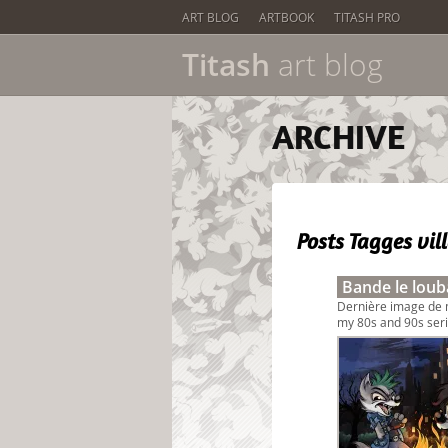
ART BLOG
ARTBOOK
TITASH PRO
Titash
art blog
ARCHIVE
Posts Tagges
vil
Bande le loub
Dernière image de m
my 80s and 90s serie