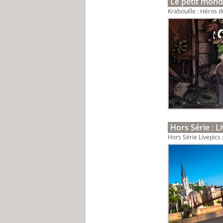
Le petit mond
Krabouille : Héros d
Hors Série : L
Hors Série Livepics :