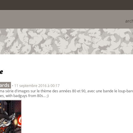
arc
le
ards
• 11 septembre 2016 à 00:17
a série d'images sur le thème des années 80 et 90, avec une bande le loup-bards.
s, with badguys from 80s... ;)