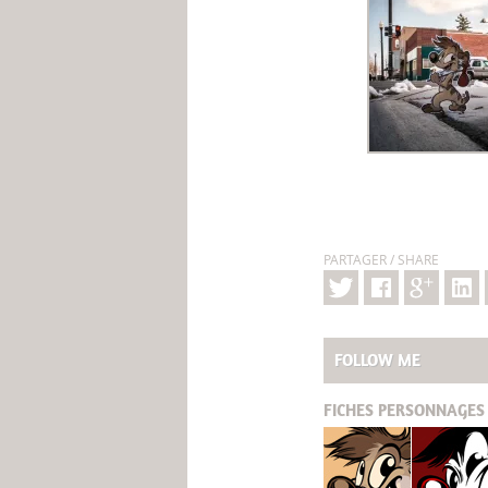
PARTAGER / SHARE
FOLLOW ME
FICHES
PERSONNAGES 
Titash
Pistash