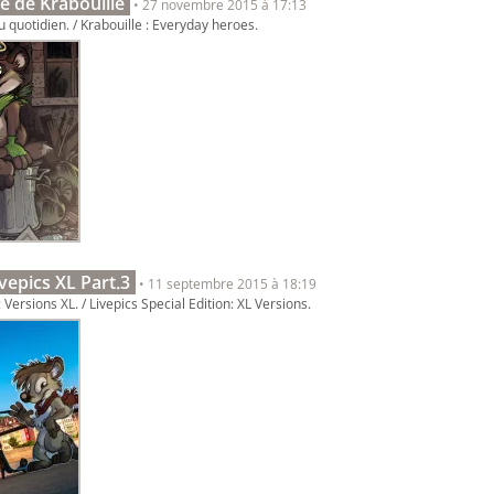
e de Krabouille
• 27 novembre 2015 à 17:13
u quotidien. / Krabouille : Everyday heroes.
ivepics XL Part.3
• 11 septembre 2015 à 18:19
 Versions XL. / Livepics Special Edition: XL Versions.