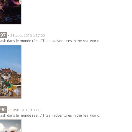
 97
• 21 août 2015 à 17:00
ash dans le monde réel. / Titash adventures in the real world.
 90
• 5 avril 2015 à 17:03
ash dans le monde réel. / Titash adventures in the real world.