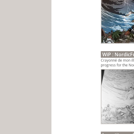
WiP : NordicF
Crayonné de mon illu
progress for the No