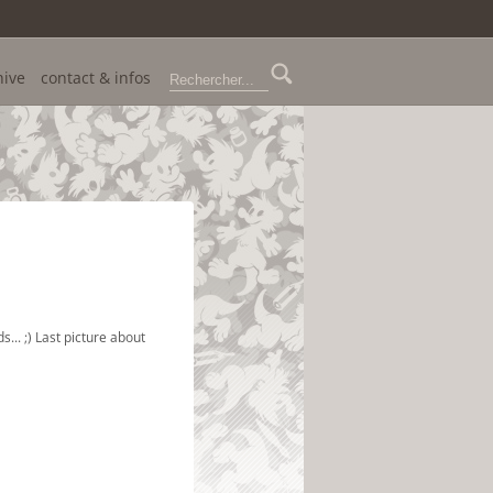
hive
contact & infos
.. ;) Last picture about