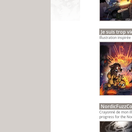
Je suis trop v
Illustration inspiré
NordicFuzzCo
Crayonné de mon illu
progress for the No