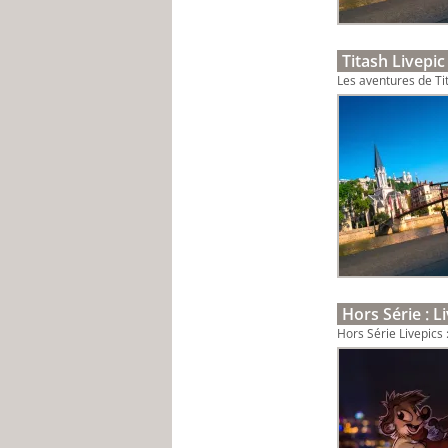
Titash Livepic
Les aventures de Tit
Hors Série : L
Hors Série Livepics :