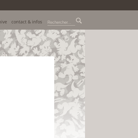
hive
contact & infos