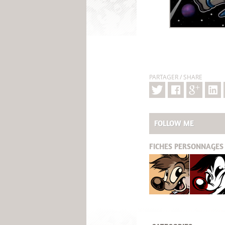
PARTAGER / SHARE
FOLLOW ME
FICHES
PERSONNAGES 
Titash
Pistash