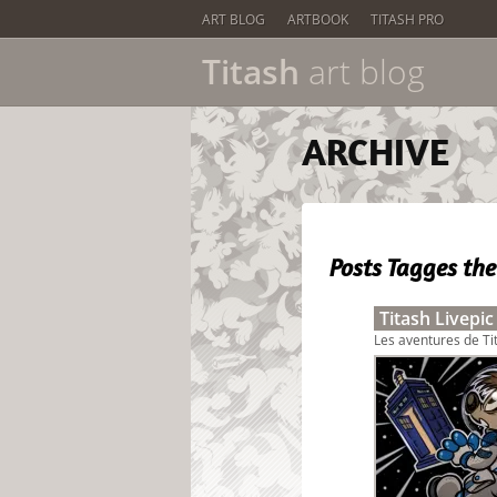
ART BLOG
ARTBOOK
TITASH PRO
Titash
art blog
ARCHIVE
Posts Tagges
the
Titash Livepic
Les aventures de Tit