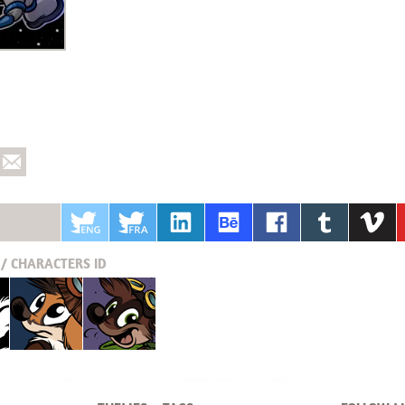
/ CHARACTERS
ID
Pucky
Krabouille