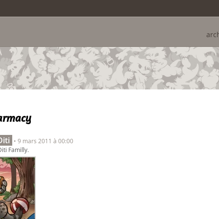
arc
armacy
iti
• 9 mars 2011 à 00:00
Diti Familly.