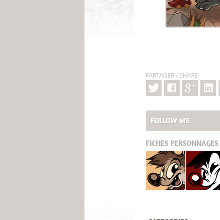
PARTAGER / SHARE
FOLLOW ME
FICHES
PERSONNAGES 
Titash
Pistash