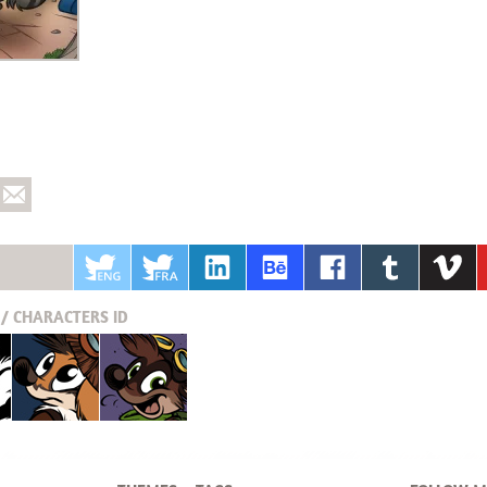
/ CHARACTERS
ID
Pucky
Krabouille