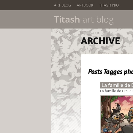
ART BLOG
ARTBOOK
TITASH PRO
Titash
art blog
ARCHIVE
Posts Tagges
ph
La famille de D
La famille de Diti. / 