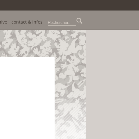
hive
contact & infos