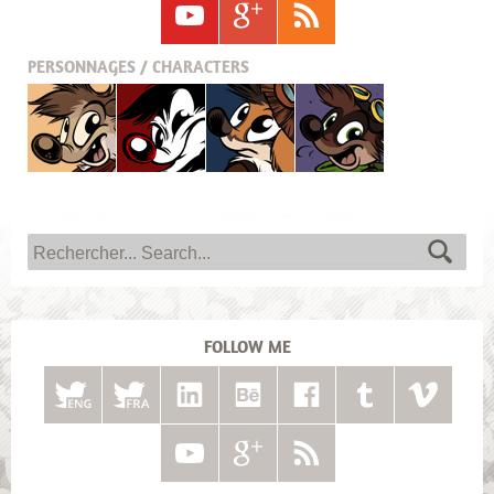
PERSONNAGES / CHARACTERS
Titash
Pistash
Pucky
Krabouille
FOLLOW ME