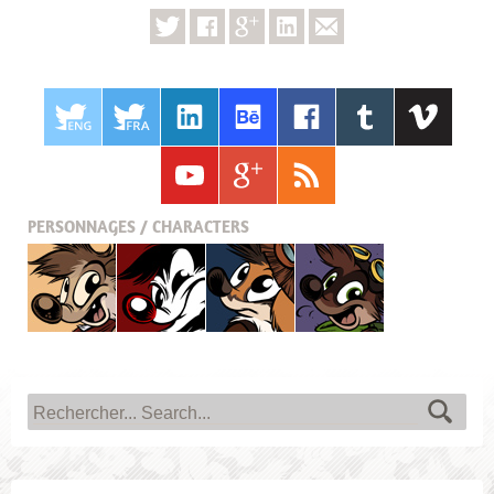
PERSONNAGES / CHARACTERS
Titash
Pistash
Pucky
Krabouille