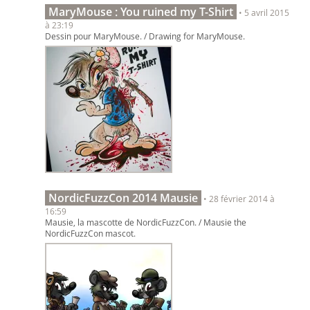
MaryMouse : You ruined my T-Shirt
• 5 avril 2015
à 23:19
Dessin pour MaryMouse. / Drawing for MaryMouse.
NordicFuzzCon 2014 Mausie
• 28 février 2014 à
16:59
Mausie, la mascotte de NordicFuzzCon. / Mausie the
NordicFuzzCon mascot.