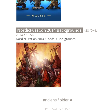
NordicFuzzCon 2014 Backgrounds
• 28 février
2014 à 16:56
NordicFuzzCon 2014 : Fonds. / Backgrounds.
anciens / older ⏩
PARTAGER / SHARE