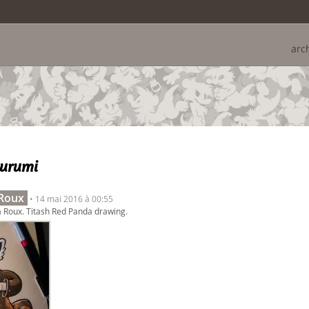
arc
gurumi
 Roux
• 14 mai 2016 à 00:55
 Roux. Titash Red Panda drawing.