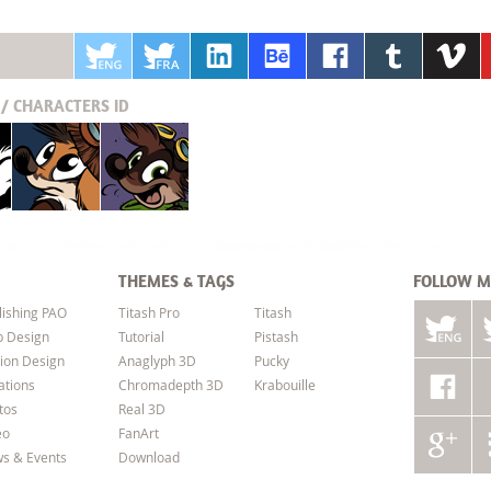
/ CHARACTERS
ID
Pucky
Krabouille
THEMES & TAGS
FOLLOW M
lishing PAO
Titash Pro
Titash
 Design
Tutorial
Pistash
ion Design
Anaglyph 3D
Pucky
ations
Chromadepth 3D
Krabouille
tos
Real 3D
eo
FanArt
s & Events
Download