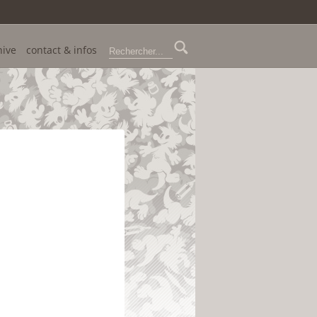
hive
contact & infos