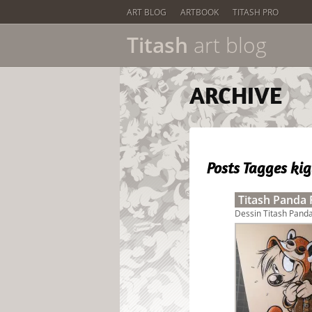
ART BLOG
ARTBOOK
TITASH PRO
Titash
art blog
ARCHIVE
Posts Tagges
ki
Titash Panda
Dessin Titash Panda