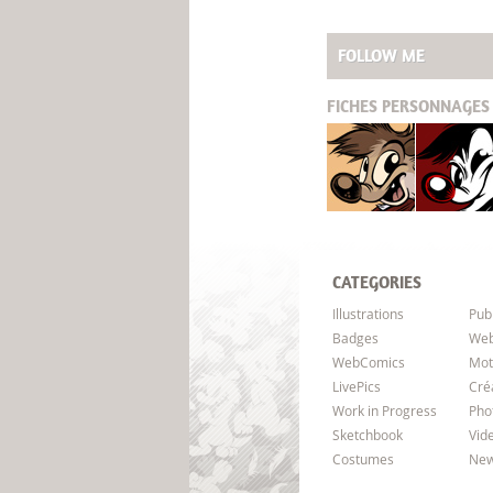
FOLLOW ME
FICHES
PERSONNAGES 
Titash
Pistash
CATEGORIES
Illustrations
Pub
Badges
Web
WebComics
Mot
LivePics
Cré
Work in Progress
Pho
Sketchbook
Vid
Costumes
New