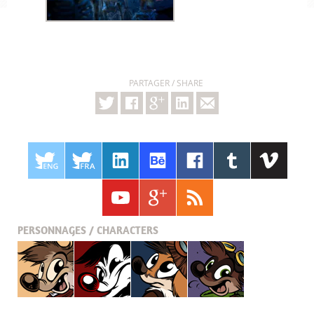
PARTAGER / SHARE
PERSONNAGES / CHARACTERS
Titash
Pistash
Pucky
Krabouille