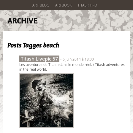
ART BLOG
ARTBOOK
TITASH PRO
ARCHIVE
Posts Tagges
beach
Titash Livepic 57
• 6 juin 2014 à 18:00
Les aventures de Titash dans le monde réel. / Titash adventures
in the real world.