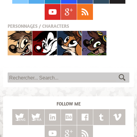
PERSONNAGES / CHARACTERS
Titash
Pistash
Pucky
Krabouille
FOLLOW ME