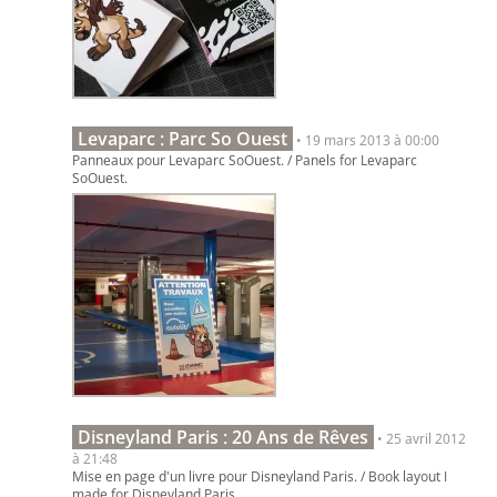
Levaparc : Parc So Ouest
• 19 mars 2013 à 00:00
Panneaux pour Levaparc SoOuest. / Panels for Levaparc
SoOuest.
Disneyland Paris : 20 Ans de Rêves
• 25 avril 2012
à 21:48
Mise en page d'un livre pour Disneyland Paris. / Book layout I
made for Disneyland Paris.