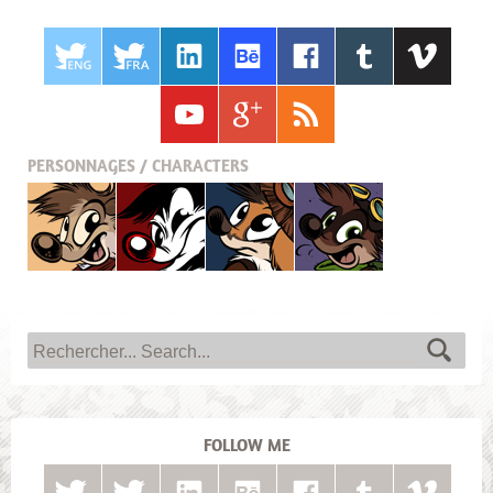
PERSONNAGES / CHARACTERS
Titash
Pistash
Pucky
Krabouille
FOLLOW ME