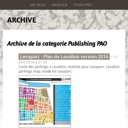
ART BLOG
ARTBOOK
TITASH PRO
ARCHIVE
Archive de la categorie
Publishing PAO
Levaparc : Plan de Levallois version 2016
• 13
avril 2016 à 21:30
Carte des parkings a Levallois, réalisée pour Levaparc. Levallois
parkings map, made for Levaparc.