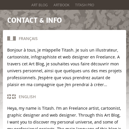
ART BLOG
ARTBOOK
TITASH PRO
CONTACT & INFO
FRANÇAIS
Bonjour à tous, je m’appelle Titash. Je suis un illustrateur,
cartooniste, infographiste et web designer en Freelance. A
travers cet Art Blog, je souhaites vous faire découvrir mon
univers personnel, ainsi que quelques uns des mes projets
professionnels. J’espère que vous prendrez autant de
plaisir en ma compagnie que j’en prendrai à créer…
ENGLISH
Heya, my name is Titash. I’m an Freelance artist, cartoonist,
graphic designer and web designer. Through this Art Blog,
I want you to discover my personal universe, and some of
my professional projects. The main language of this blog is