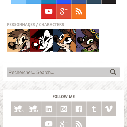
PERSONNAGES / CHARACTERS
Titash
Pistash
Pucky
Krabouille
FOLLOW ME