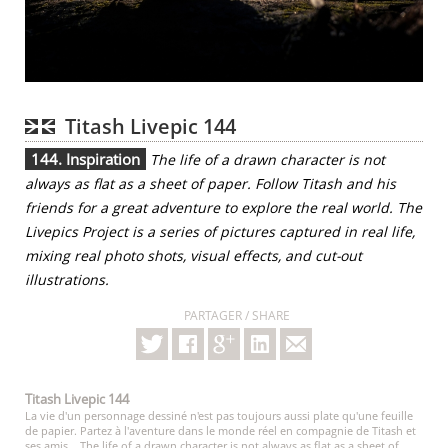
Titash Livepic 144
144. Inspiration
The life of a drawn character is not
always as flat as a sheet of paper. Follow Titash and his
friends for a great adventure to explore the real world. The
Livepics Project is a series of pictures captured in real life,
mixing real photo shots, visual effects, and cut-out
illustrations.
PARTAGER / SHARE
Titash Livepic 144
La vie d'un personnage dessiné n'est pas toujours aussi plate qu'une feuille
de papier. Partez à l'aventure dans le monde réel en compagnie de Titash et
ses amis... The life of a drawn character is not always as flat as a sheet of