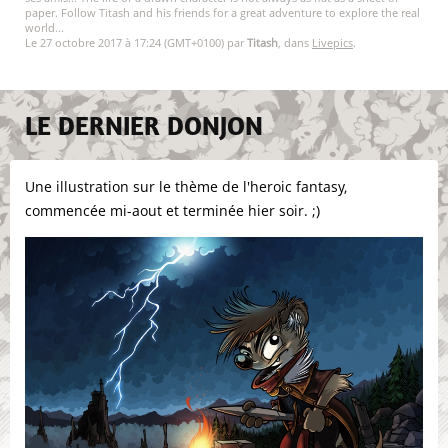
paper. Follow Titash and his friends for a great adventure to explore the real
world...
Le 27 octobre 2017 à 17:24 (GMT+0100) par
Titash
, dans
Livepics
.
LE DERNIER DONJON
Une illustration sur le thème de l'heroic fantasy,
commencée mi-aout et terminée hier soir. ;)