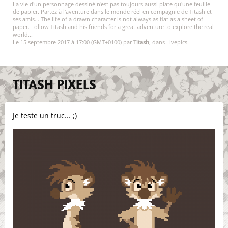
La vie d'un personnage dessiné n'est pas toujours aussi plate qu'une feuille
de papier. Partez à l'aventure dans le monde réel en compagnie de Titash et
ses amis... The life of a drawn character is not always as flat as a sheet of
paper. Follow Titash and his friends for a great adventure to explore the real
world...
Le 15 septembre 2017 à 17:00 (GMT+0100) par
Titash
, dans
Livepics
.
TITASH PIXELS
Je teste un truc... ;)