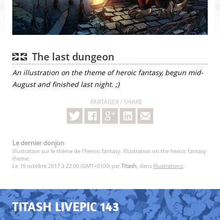
The last dungeon
An illustration on the theme of heroic fantasy, begun mid-
August and finished last night. ;)
PARTAGER / SHARE
Le dernier donjon
Illustration sur le thème de l'heroic fantasy. Illustration on the heroic fantasy
theme.
Le 19 octobre 2017 à 22:00 (GMT+0100) par
Titash
, dans
Illustrations
.
TITASH LIVEPIC 143