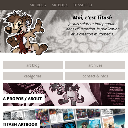
ART BLOG
ARTBOOK
TITASH PRO
Moi, c'est Titash
Je suis créateur indépendant
dans
l'illustration
, la publication
et
la création multimedia.
art blog
archives
catégories
contact & infos
A PROPOS / ABOUT
TITASH ARTBOOK