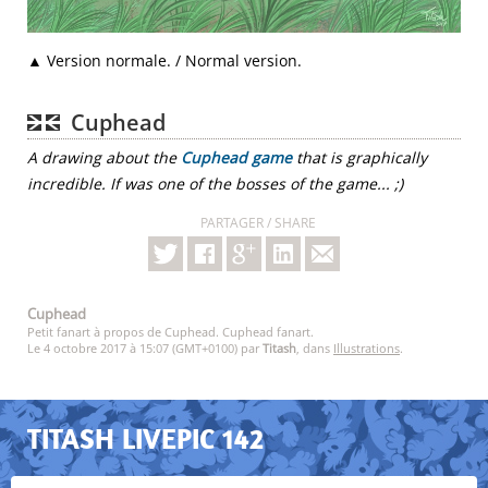
▲ Version normale. / Normal version.
Cuphead
A drawing about the
Cuphead game
that is graphically
incredible. If was one of the bosses of the game... ;)
PARTAGER / SHARE
Cuphead
Petit fanart à propos de Cuphead. Cuphead fanart.
Le 4 octobre 2017 à 15:07 (GMT+0100) par
Titash
, dans
Illustrations
.
TITASH LIVEPIC 142