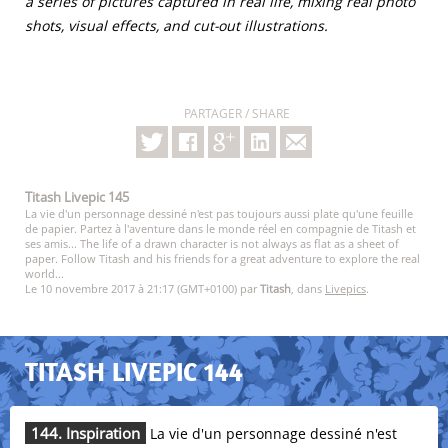
a series of pictures captured in real life, mixing real photo
shots, visual effects, and cut-out illustrations.
PARTAGER / SHARE
Titash Livepic 145
La vie d'un personnage dessiné n'est pas toujours aussi plate qu'une feuille
de papier. Partez à l'aventure dans le monde réel en compagnie de Titash et
ses amis... The life of a drawn character is not always as flat as a sheet of
paper. Follow Titash and his friends for a great adventure to explore the real
world...
Le 10 novembre 2017 à 21:17 (GMT+0100) par
Titash
, dans
Livepics
.
TITASH LIVEPIC 144
144. Inspiration
La vie d'un personnage dessiné n'est