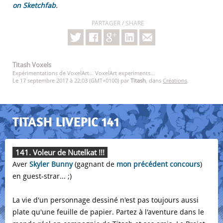
on Sketchfab
.
PARTAGER / SHARE
Titash Voxels
Expérimentations de VoxelArt... VoxelArt experiments...
Le 17 septembre 2017 à 22:03 (GMT+0100) par
Titash
, dans
Créations
.
TITASH LIVEPIC 141
141. Voleur de Nutelkat !!!
Aver
Skyler Bunny
(gagnant de
mon précédent concours
)
en guest-strar... ;)
La vie d'un personnage dessiné n'est pas toujours aussi
plate qu'une feuille de papier. Partez à l'aventure dans le