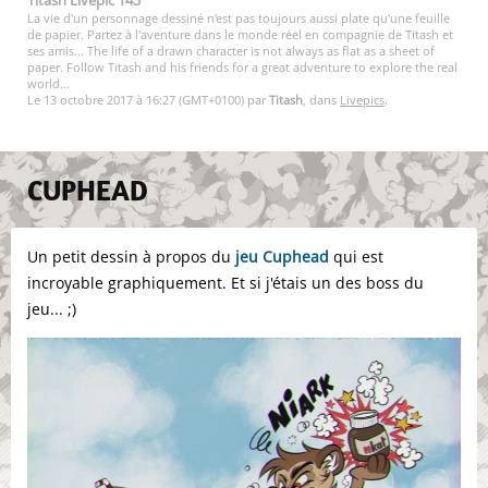
Titash Livepic 143
La vie d'un personnage dessiné n'est pas toujours aussi plate qu'une feuille
de papier. Partez à l'aventure dans le monde réel en compagnie de Titash et
ses amis... The life of a drawn character is not always as flat as a sheet of
paper. Follow Titash and his friends for a great adventure to explore the real
world...
Le 13 octobre 2017 à 16:27 (GMT+0100) par
Titash
, dans
Livepics
.
CUPHEAD
Un petit dessin à propos du
jeu Cuphead
qui est
incroyable graphiquement. Et si j'étais un des boss du
jeu... ;)