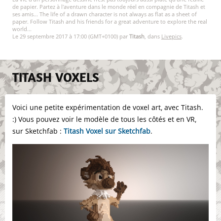
de papier. Partez à l'aventure dans le monde réel en compagnie de Titash et
ses amis... The life of a drawn character is not always as flat as a sheet of
paper. Follow Titash and his friends for a great adventure to explore the real
world...
Le 29 septembre 2017 à 17:00 (GMT+0100) par
Titash
, dans
Livepics
.
TITASH VOXELS
Voici une petite expérimentation de voxel art, avec Titash.
:) Vous pouvez voir le modèle de tous les côtés et en VR,
sur Sketchfab :
Titash Voxel sur Sketchfab
.