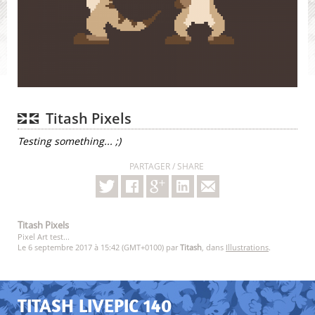
Titash Pixels
Testing something... ;)
PARTAGER / SHARE
Titash Pixels
Pixel Art test...
Le 6 septembre 2017 à 15:42 (GMT+0100) par
Titash
, dans
Illustrations
.
TITASH LIVEPIC 140