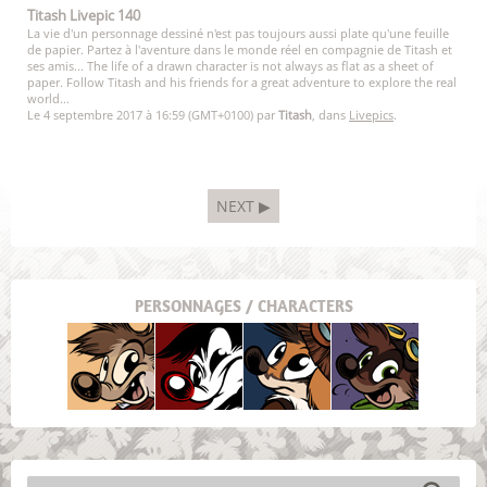
Titash Livepic 140
La vie d'un personnage dessiné n'est pas toujours aussi plate qu'une feuille
de papier. Partez à l'aventure dans le monde réel en compagnie de Titash et
ses amis... The life of a drawn character is not always as flat as a sheet of
paper. Follow Titash and his friends for a great adventure to explore the real
world...
Le 4 septembre 2017 à 16:59 (GMT+0100) par
Titash
, dans
Livepics
.
NEXT ▶
PERSONNAGES / CHARACTERS
Titash
Pistash
Pucky
Krabouille